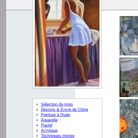
Sélection du mois
Dessins & Encre de Chine
Peinture à l'huile
Aquarelle
Pastel
Acrylique
Techniques mixtes