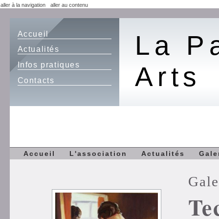
aller à la navigation
aller au contenu
Accueil
La P
Actualités
Infos pratiques
Arts
Contacts
Accueil
L'association
Actualités
Gale
Gale
Te