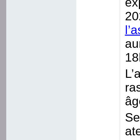
ex
20
l’
au
18
L’
ra
âg
Se
at