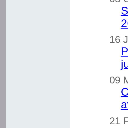
S
2
16 J
P
j
09 M
C
a
21 F