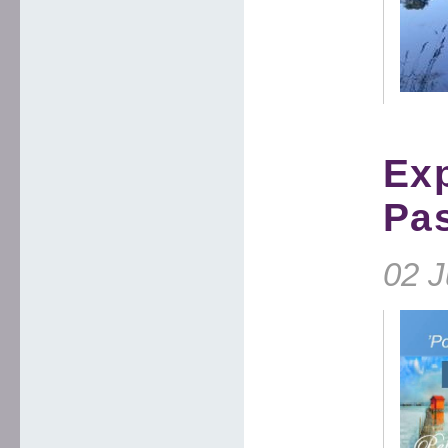
Exp
Pas
02 J