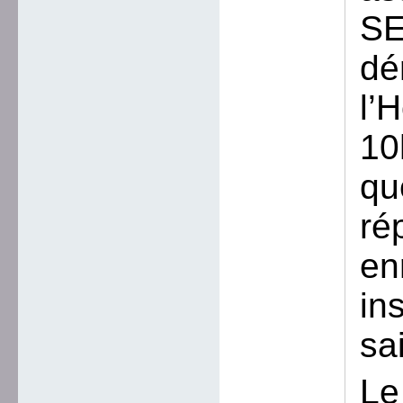
SE
dé
l’
10
qu
ré
en
in
sa
Le