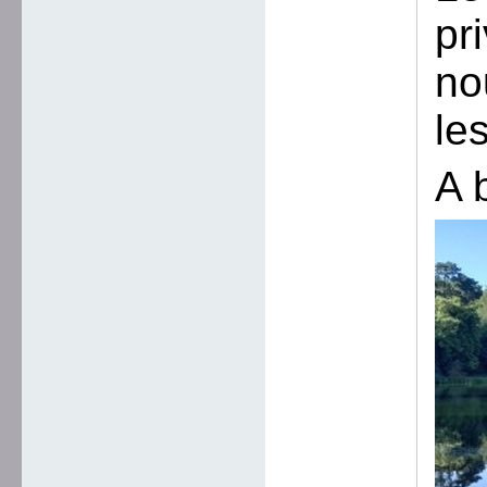
pr
no
le
A 