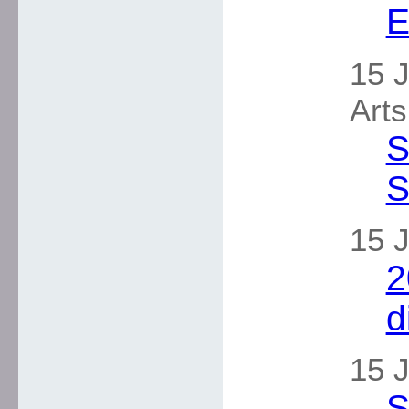
E
15 J
Arts
S
S
15 J
2
d
15 J
S