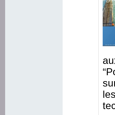
au
“P
su
le
te