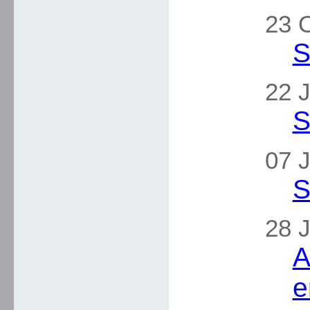
23 
S
22 J
S
07 J
S
28 J
A
e