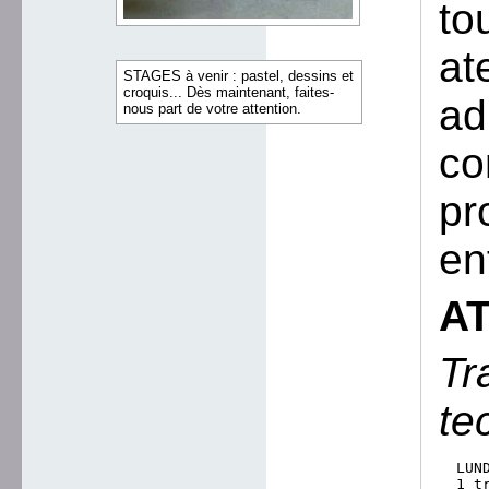
to
at
STAGES à venir : pastel, dessins et
croquis... Dès maintenant, faites-
ad
nous part de votre attention.
co
pr
en
A
Tr
te
  LUND
  1 t