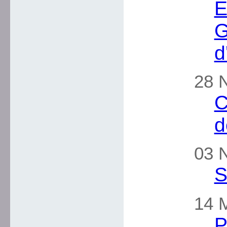
E
G
d
28 
C
d
03 
S
14 M
P