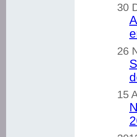
30 
A
e
26 
S
d
15 A
N
2