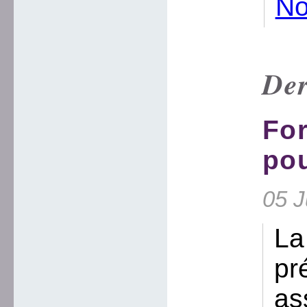
No
Der
Fo
pou
05 J
La
pr
as