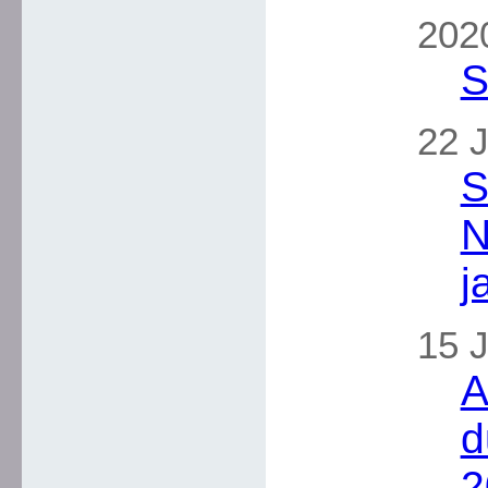
2020
S
22 J
S
N
j
15 J
A
d
2