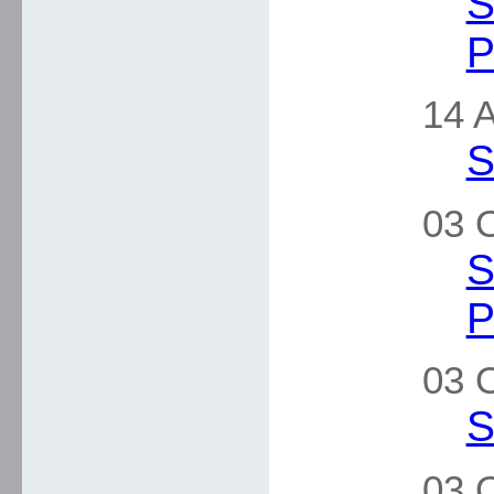
S
P
14 A
S
03 O
S
P
03 O
S
03 O