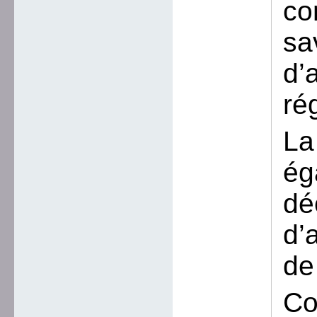
co
sa
d’
ré
La
ég
dé
d’
de
Co