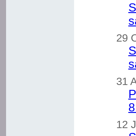
S
s
29 
S
s
31 A
P
8
12 J