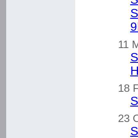
S
9
11 
S
H
18 F
S
23 
S