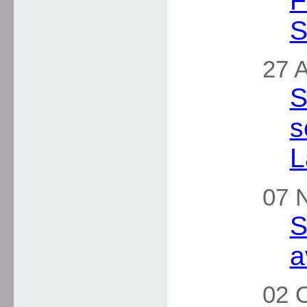
F
S
27 A
S
s
L
07 
S
a
02 