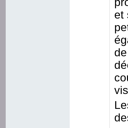
pr
et
pe
ég
de
dé
co
vi
Le
de