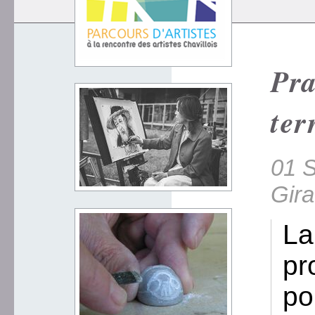
Pra
ter
01 S
Gir
La
pr
pou