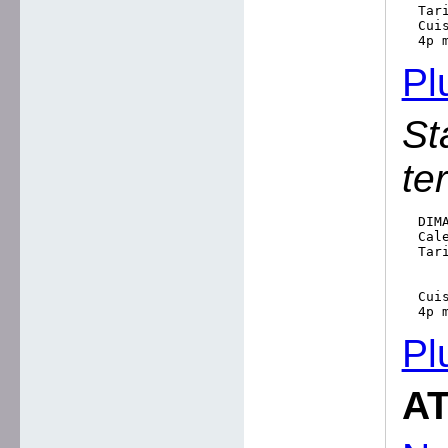
  Tar
  Cuis
Pl
St
te
  DIM
  Cal
  Tari
     
     
  Cuis
Pl
AT