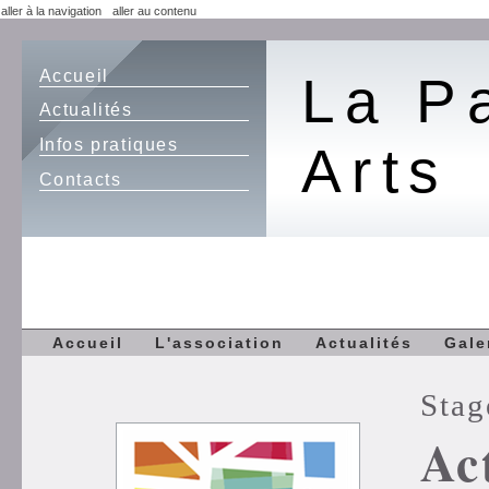
aller à la navigation
aller au contenu
Accueil
La P
Actualités
Infos pratiques
Arts
Contacts
Accueil
L'association
Actualités
Gale
Stag
Ac