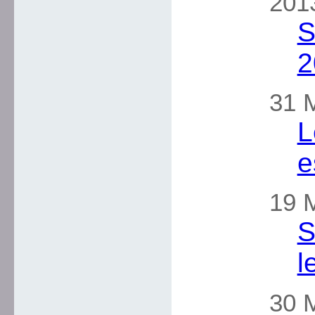
2013
S
2
31 M
L
e
19 M
S
l
30 